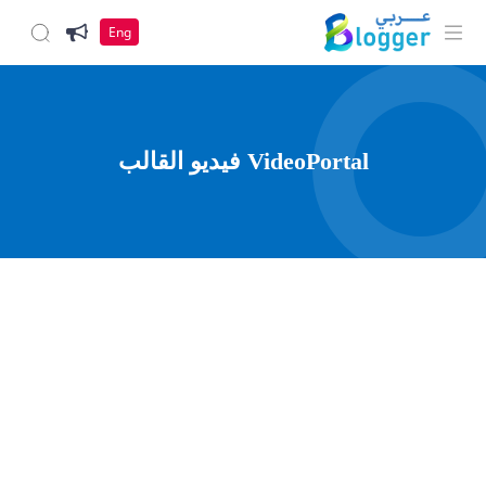
Eng
نظرة
VideoPortal فيديو القالب
عامة
على