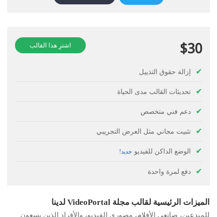
$30
اشترِ هذا القالب
إزالة حقوق التذييل
تحديثات القالب مدى الحياة
دعم فني متخصص
تثبيت مجاني مثل العرض التجريبي
الوضع الداكن للفيديو
دفع لمرة واحدة
الميزات الرئيسية لقالب مجلة VideoPortal لدينا
للمبدعين، صانعي الأفلام، مصوري الفيديو، والأفراد الذين يسعون