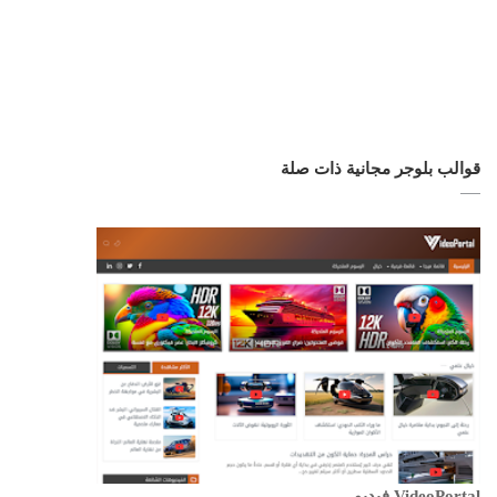
قوالب بلوجر مجانية ذات صلة
VideoPortal فيديو