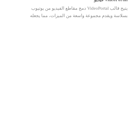
يتيح قالب VideoPortal دمج مقاطع الفيديو من يوتيوب
بسلاسة ويقدم مجموعة واسعة من الميزات، مما يجعله
الخيار الأمثل لبناء مواقع الويب التي تركز على الفيديو.
معاينةEnglish$30 اشترِ هذا …