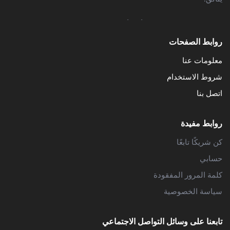
سواء كنت مدونًا متمرسًا أو بدأت للتو، تم تصميم قوالبنا
لمساعدتك في إنشاء مدونة رائعة واحترافية بسهولة. نحن نولي
روابط الصفحات
أهمية كبيرة للوظائف والتصميم، مما يضمن أن قوالبنا تلبي أعلى
معلومات عنا
معايير الأداء والجمالية.
شروط الاستخدام
اتصل بنا
روابط مفيدة
كن شريكًا تابعًا
استكشف
حسابي
المزيد
من
كلمة المرور المفقودة
الموارد
سياسة الخصوصية
والمحتوى
المتعلق
تابعنا على وسائل التواصل الاجتماعي
لمساعدتك