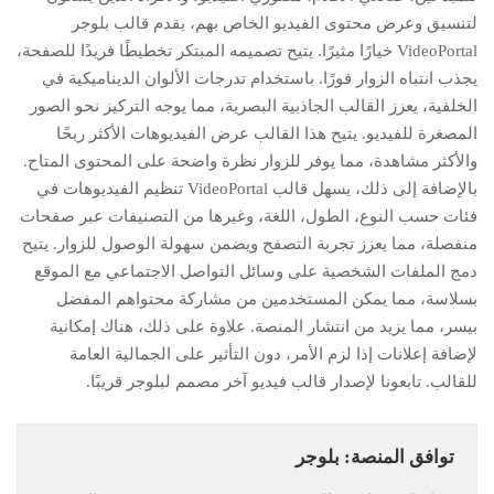
لتنسيق وعرض محتوى الفيديو الخاص بهم، يقدم قالب بلوجر
VideoPortal خيارًا مثيرًا. يتيح تصميمه المبتكر تخطيطًا فريدًا للصفحة،
يجذب انتباه الزوار فورًا. باستخدام تدرجات الألوان الديناميكية في
الخلفية، يعزز القالب الجاذبية البصرية، مما يوجه التركيز نحو الصور
المصغرة للفيديو. يتيح هذا القالب عرض الفيديوهات الأكثر ربحًا
والأكثر مشاهدة، مما يوفر للزوار نظرة واضحة على المحتوى المتاح.
بالإضافة إلى ذلك، يسهل قالب VideoPortal تنظيم الفيديوهات في
فئات حسب النوع، الطول، اللغة، وغيرها من التصنيفات عبر صفحات
منفصلة، مما يعزز تجربة التصفح ويضمن سهولة الوصول للزوار. يتيح
دمج الملفات الشخصية على وسائل التواصل الاجتماعي مع الموقع
بسلاسة، مما يمكن المستخدمين من مشاركة محتواهم المفضل
بيسر، مما يزيد من انتشار المنصة. علاوة على ذلك، هناك إمكانية
لإضافة إعلانات إذا لزم الأمر، دون التأثير على الجمالية العامة
للقالب. تابعونا لإصدار قالب فيديو آخر مصمم لبلوجر قريبًا.
توافق المنصة: بلوجر